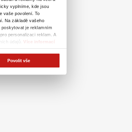
icky vyplníme, kde jsou
e vaše povolení. To
ení. Na základě vašeho
a poskytovat je reklamním
pro personalizaci reklam. A
ních údajů.
Více informací
Povolit vše