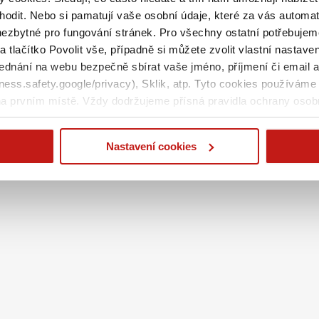
odit. Nebo si pamatují vaše osobní údaje, které za vás automat
nezbytné pro fungování stránek. Pro všechny ostatní potřebujem
a tlačítko Povolit vše, případně si můžete zvolit vlastní nastav
ednání na webu bezpečně sbírat vaše jméno, příjmení či email 
ss.safety.google/privacy), Sklik, atp. Tyto cookies používáme 
a prvním místě. Vždy dodržujeme přísná pravidla ochrany osob
Nastavení cookies