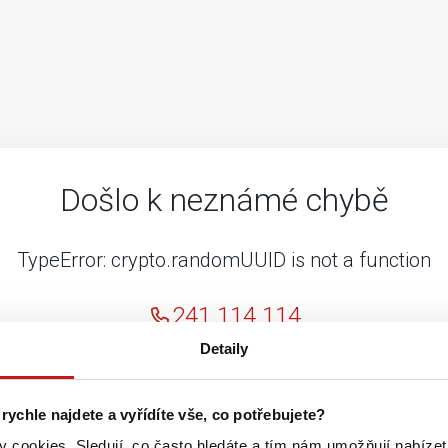
Došlo k neznámé chybě
TypeError: crypto.randomUUID is not a function
241 114 114
Detaily
 rychle najdete a vyřídíte vše, co potřebujete?
 cookies. Sledují, co často hledáte a tím nám umožňují nabízet