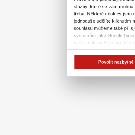
služby, které se vám mohou h
třeba. Některé cookies jsou 
jednoduše udělíte kliknutím n
souhlasu můžeme také při sj
systémům jako Google (busine
vaše soukromí? Je pro nás n
na této stránce
Povolit nezbytné