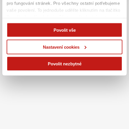
pro fungování stránek. Pro všechny ostatní potřebujeme
vaše povolení. To jednoduše udělíte kliknutím na tlačítko
Povolit vše, případně si můžete zvolit vlastní nastavení.
Na základě vašeho souhlasu můžeme také při sjednání
Povolit vše
na webu bezpečně sbírat vaše jméno, příjmení či email a
poskytovat je reklamním systémům jako Google
(business.safety.google/privacy), Sklik, atp. Tyto cookies
Nastavení cookies
používáme pro personalizaci reklam. A vaše soukromí?
Je pro nás na prvním místě. Vždy dodržujeme přísná
Povolit nezbytné
pravidla ochrany osobních údajů.
Více informací na této
stránce