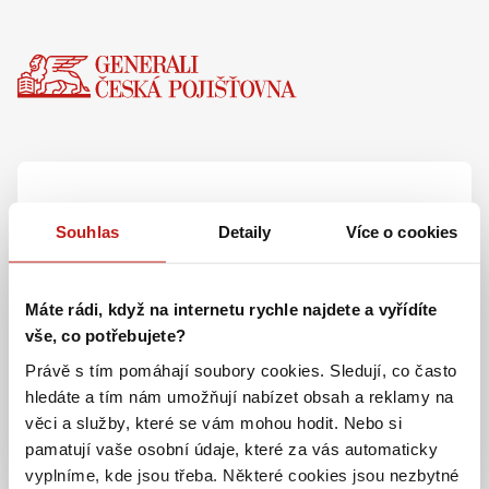
Došlo k neznámé
Souhlas
Detaily
Více o cookies
chybě
Máte rádi, když na internetu rychle najdete a vyřídíte
TypeError: crypto.randomUUID is
vše, co potřebujete?
not a function
Právě s tím pomáhají soubory cookies. Sledují, co často
hledáte a tím nám umožňují nabízet obsah a reklamy na
241 114 114
věci a služby, které se vám mohou hodit. Nebo si
pamatují vaše osobní údaje, které za vás automaticky
vyplníme, kde jsou třeba. Některé cookies jsou nezbytné