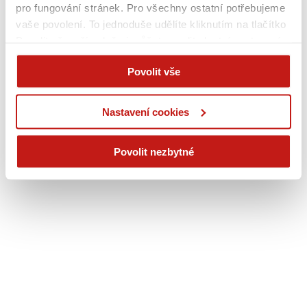
pro fungování stránek. Pro všechny ostatní potřebujeme
vaše povolení. To jednoduše udělíte kliknutím na tlačítko
Povolit vše, případně si můžete zvolit vlastní nastavení.
Na základě vašeho souhlasu můžeme také při sjednání
Povolit vše
na webu bezpečně sbírat vaše jméno, příjmení či email a
poskytovat je reklamním systémům jako Google
(business.safety.google/privacy), Sklik, atp. Tyto cookies
Nastavení cookies
používáme pro personalizaci reklam. A vaše soukromí?
Je pro nás na prvním místě. Vždy dodržujeme přísná
Povolit nezbytné
pravidla ochrany osobních údajů.
Více informací na této
stránce