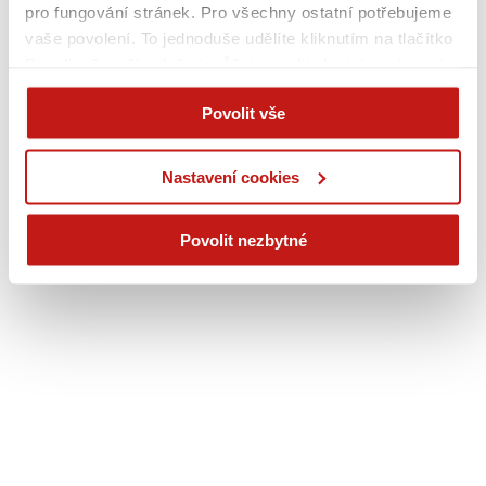
pro fungování stránek. Pro všechny ostatní potřebujeme
vaše povolení. To jednoduše udělíte kliknutím na tlačítko
Povolit vše, případně si můžete zvolit vlastní nastavení.
Na základě vašeho souhlasu můžeme také při sjednání
Povolit vše
na webu bezpečně sbírat vaše jméno, příjmení či email a
poskytovat je reklamním systémům jako Google
(business.safety.google/privacy), Sklik, atp. Tyto cookies
Nastavení cookies
používáme pro personalizaci reklam. A vaše soukromí?
Je pro nás na prvním místě. Vždy dodržujeme přísná
Povolit nezbytné
pravidla ochrany osobních údajů.
Více informací na této
stránce